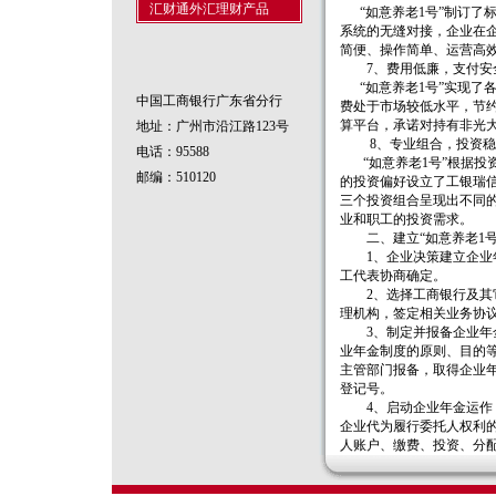
汇财通外汇理财产品
“如意养老1号”制订了
系统的无缝对接，企业在
简便、操作简单、运营高
7、费用低廉，支付安
“如意养老1号”实现了
中国工商银行广东省分行
费处于市场较低水平，节
算平台，承诺对持有非光
地址：广州市沿江路123号
8、专业组合，投资稳
电话：95588
“如意养老1号”根据投
邮编：510120
的投资偏好设立了工银瑞
三个投资组合呈现出不同
业和职工的投资需求。
二、建立“如意养老1号
1、企业决策建立企业年
工代表协商确定。
2、选择工商银行及其它
理机构，签定相关业务协
3、制定并报备企业年金
业年金制度的原则、目的
主管部门报备，取得企业
登记号。
4、启动企业年金运作：
企业代为履行委托人权利
人账户、缴费、投资、分