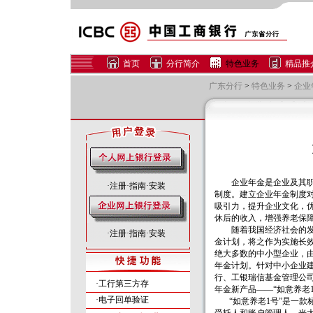
首页
分行简介
特色业务
精品推
广东分行
>
特色业务
>
企业
企业年金是企业及其职工
·
注册
·
指南
·
安装
制度。建立企业年金制度
吸引力，提升企业文化，
休后的收入，增强养老保
随着我国经济社会的发展
·
注册
·
指南
·
安装
金计划，将之作为实施长
绝大多数的中小型企业，
年金计划。针对中小企业
行、工银瑞信基金管理公
·工行第三方存
年金新产品——“如意养老
·电子回单验证
“如意养老1号”是一款标