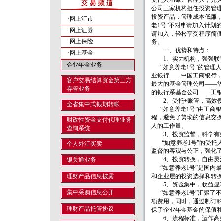
受托人和账户管理人，光
公司三家机构担任投资管
投资产品，管理成本低廉
·网上汇市
老1号”不对申请加入计划
·网上证券
请加入，轻松享受程序简
·网上保险
务。
一、优势和特点：
·网上基金
1、实力机构，强强联
企业年金业务
“如意养老1号”的管理
业银行——中国工商银行
客户交易结算资金第三方
最大的基金管理公司——
存管业务
的银行系基金公司——工
2、受托+账管，高效
全省集中式银期转帐
“如意养老1号”由工商
程，避免了繁琐的信息交
财政性资金支付代理业务
人的工作量。
查询系统
3、投资监督，科学有
“如意养老1号”的受托
个人外汇买卖
监督的客观与公正，强化
4、投资转换，自由灵
银关通业务
“如意养老1号”是国内
理财产品信息披露
和企业层的投资选择和转
5、资金集中，收益显
集中采购信息公开
“如意养老1号”汇聚了
项费用，同时，通过制订
理财产品托管协议
保了企业年金基金的保值
6、流程标准，运作高