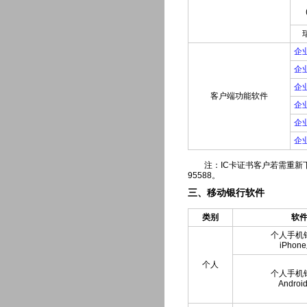
企
企
企
客户端功能软件
企
企
企
注：IC卡证书客户若需重新下载
95588。
三、移动银行软件
类别
软
个人手机
iPhon
个人
个人手机
Andro