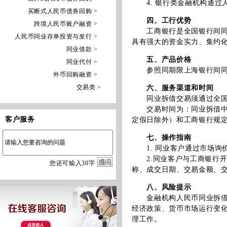
4. 银行类金融机构通过
买断式人民币债券回购 >
四、工行优势
跨境人民币账户融资 >
工商银行是全国银行间同业
人民币同业存单投资与发行 >
具有强大的资金实力、集约
同业借款 >
五、产品价格
同业代付 >
参照同期限上海银行间同业拆
外币回购融资 >
交易类 >
六、服务渠道和时间
同业拆借交易须通过全国
交易时间为：同业拆借中心规定
客户服务
定假日除外）和工商银行规
七、操作指南
1. 同业客户通过市场询
2.同业客户与工商银行开
您
还
可输入
30
字
称、成交日期、交易金额、
八、风险提示
金融机构人民币同业拆借交
经济政策、货币市场运行变
理工作。