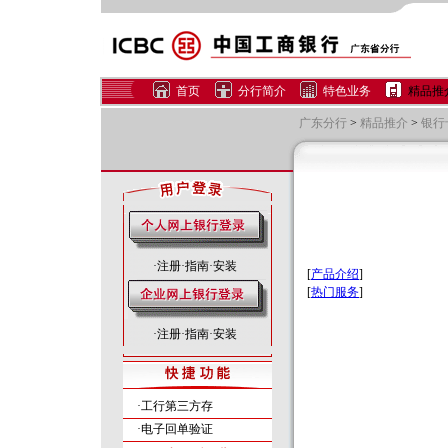
首页
分行简介
特色业务
精品推
广东分行
>
精品推介
>
银行
·
注册
·
指南
·
安装
[
产品介绍
]
[
热门服务
]
·
注册
·
指南
·
安装
·工行第三方存
·电子回单验证