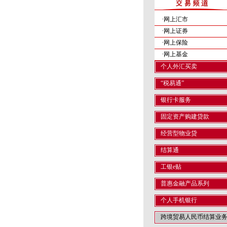
·网上汇市
·网上证券
·网上保险
·网上基金
个人外汇买卖
“税易通”
银行卡服务
固定资产购建贷款
经营型物业贷
结算通
工银e贴
普惠金融产品系列
个人手机银行
跨境贸易人民币结算业