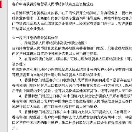
客户申请获得跨境贸易人民币结算试点企业资格流程
与香港和澳门有贸易往来的客户在工商银行开立结算帐户并办理业务，提出
结算业务需求→工商银行向客户提供专业咨询和辅导服务，并推荐和协助客
门申请跨境贸易人民币结算试点企业资格→经国家有关部门许可后，客户获
币结算试点企业资格
☆一起关注您的境外贸易伙伴
1、跨境贸易人民币结算涉及境外哪些地区？
目前跨境贸易人民币结算涉及的境外地区有香港和澳门地区，只要这些地区
内客户对其进出口贸易便可根据需要以人民币进行结算。
2、在香港和澳门地区，哪些客户可以办理跨境贸易人民币结算业务？可
请办理？
中国对香港和澳门地区办理跨境贸易人民币结算业务的客户和银行没有特别
可根据需要向当地银行申请办理跨境贸易人民币结算业务。
3、香港和澳门地区客户出口收到的人民币货款将如何处理？是否存在使
香港和澳门地区的客户出口收到的人民币与使用其它货币一样方便灵活，既
用于向中国境内支付货款，也可以兑换成其他国家货币，还可以进行人民币
4、香港和澳门地区进口客户向中国境内支付货款所需的人民币有哪些获
香港和澳门地区进口客户向中国境内支付货款所需的人民币获取途径灵活多
地银行购买人民币，也可以向当地银行申请人民币融资。
5、香港和澳门地区进口客户向中国境内支付人民币货款的方式有哪些？
香港和澳门地区进口客户向中国境内支付人民币货款的方式有两种：第一种
口客户在中国境内的银行帐户；第二种是付款到境内出口企业在香港和澳门
户。