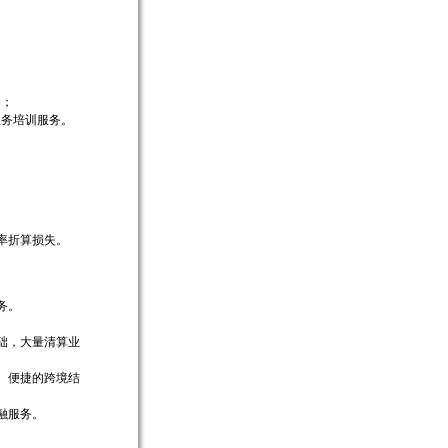
务；
业务培训服务。
率折算损失。
务。
础，大量清算业
、便捷的跨境结
融服务。