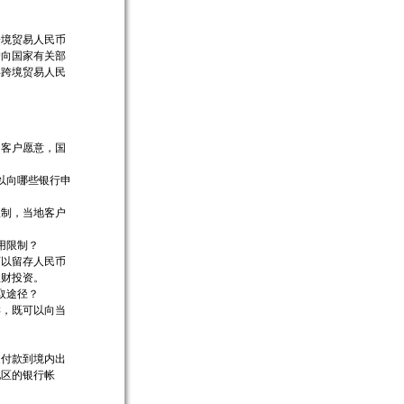
跨境贸易人民币
户向国家有关部
得跨境贸易人民
的客户愿意，国
以向哪些银行申
限制，当地客户
用限制？
可以留存人民币
理财投资。
取途径？
样，既可以向当
是付款到境内出
地区的银行帐