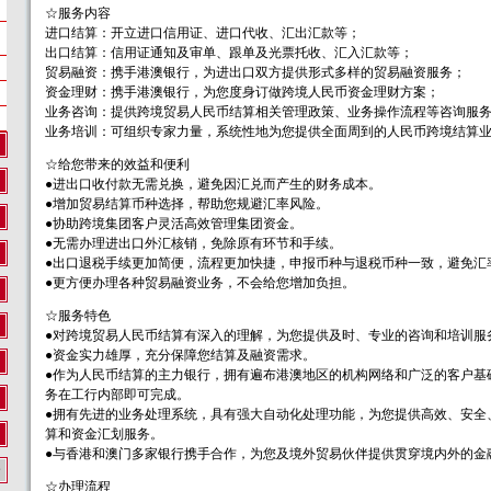
☆服务内容
进口结算：开立进口信用证、进口代收、汇出汇款等；
出口结算：信用证通知及审单、跟单及光票托收、汇入汇款等；
贸易融资：携手港澳银行，为进出口双方提供形式多样的贸易融资服务；
资金理财：携手港澳银行，为您度身订做跨境人民币资金理财方案；
业务咨询：提供跨境贸易人民币结算相关管理政策、业务操作流程等咨询服
业务培训：可组织专家力量，系统性地为您提供全面周到的人民币跨境结算
☆给您带来的效益和便利
●进出口收付款无需兑换，避免因汇兑而产生的财务成本。
●增加贸易结算币种选择，帮助您规避汇率风险。
●协助跨境集团客户灵活高效管理集团资金。
●无需办理进出口外汇核销，免除原有环节和手续。
●出口退税手续更加简便，流程更加快捷，申报币种与退税币种一致，避免汇
●更方便办理各种贸易融资业务，不会给您增加负担。
☆服务特色
●对跨境贸易人民币结算有深入的理解，为您提供及时、专业的咨询和培训服
●资金实力雄厚，充分保障您结算及融资需求。
●作为人民币结算的主力银行，拥有遍布港澳地区的机构网络和广泛的客户基
务在工行内部即可完成。
●拥有先进的业务处理系统，具有强大自动化处理功能，为您提供高效、安全
算和资金汇划服务。
●与香港和澳门多家银行携手合作，为您及境外贸易伙伴提供贯穿境内外的金
务
☆办理流程