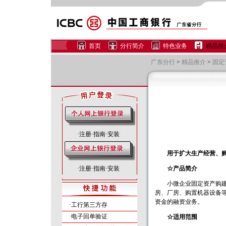
首页
分行简介
特色业务
精品推
广东分行
>
精品推介
>
固定
·
注册
·
指南
·
安装
用于扩大生产经营、
·
注册
·
指南
·
安装
☆产品简介
小微企业固定资产购建贷
房、厂房、购置机器设备
资金的融资业务。
·工行第三方存
·电子回单验证
☆适用范围