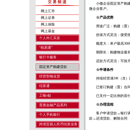
小微企业固定资产购建贷
微企业客户。
·网上汇市
☆产品优势
·网上证券
·网上保险
用途广泛：购建（置）商
·网上基金
担保方式灵活：接受抵
个人外汇买卖
额度大：单户最高300
“税易通”
期限长：购建物业最长1
银行卡服务
还款方式灵活：可按月
固定资产购建贷款
☆申请条件
经营型物业贷
持续经营满3年（含）以
结算通
已签订购建（置）合同
工银e贴
已支付一定比例的首付
☆办理流程
普惠金融产品系列
客户申请贷款→银行调查
个人手机银行
款→还清贷款、解除合同
跨境贸易人民币结算业务